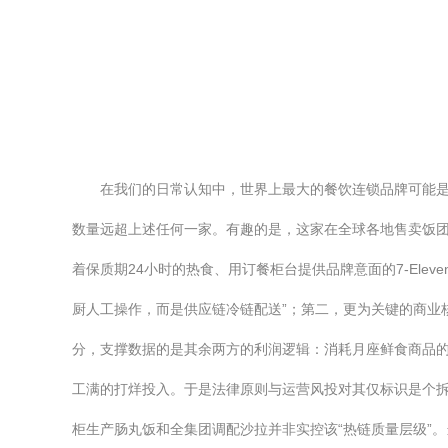
在我们的日常认知中，世界上最大的餐饮连锁品牌可能是麦当
数量远超上述任何一家。有趣的是，这家在全球各地售卖饭团、
着保质期24小时的热食、用订餐柜台提供品牌意面的7-El
厨人工操作，而是供应链冷链配送”；第二，更为关键的商业
分，支撑数据的是其余两方的利润逻辑：消耗月座鲜食商品
工满的打烊投入。于是法律原则与运营风投对其仅标识是个
柜生产肠丸饭和全集团调配沙拉并非实控该“热链质量层级”