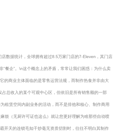
据统计，全球拥有超过8.5万家门店的7-Eleven，其门店
“餐企”。\n这个概念上的矛盾，常常让我们困惑：为什么卖
上，它的商业主体面临的是零售运营法规，而制作热食并非由大
仅占总收入的某个可观中心区，但依旧是所有销售额的一部
归为租赁空间内副业务的活动，而不是排他和核心、制作商用
较麻烦（无厨许可证也这么）就让您更好理解为啥那些自动喷
制霸开天的连锁毛知干炒毫无资质切割时，往往不明白其制作