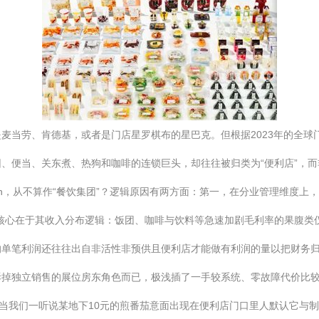
劳、肯德基，或者是门店星罗棋布的星巴克。但根据2023年的全球门店数
便当、关东煮、热狗和咖啡的连锁巨头，却往往被归类为“便利店”，而非
even，从不算作“餐饮集团”？逻辑原因有两方面：第一，在分业管理维度
核心在于其收入分布逻辑：饭团、咖啡与饮料等急速加剧毛利率的果腹类
的单笔利润还往往出自非活性非预供且便利店才能做有利润的量以把财务
拆掉独立销售的展位房东角色而已，极浅插了一手较系统、零故障代价比
。当我们一听说某地下10元的煎番茄意面出现在便利店门口里人默认它与